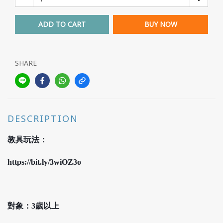
ADD TO CART
BUY NOW
SHARE
DESCRIPTION
教具玩法：
https://bit.ly/3wiOZ3o
對象：
3歲以上