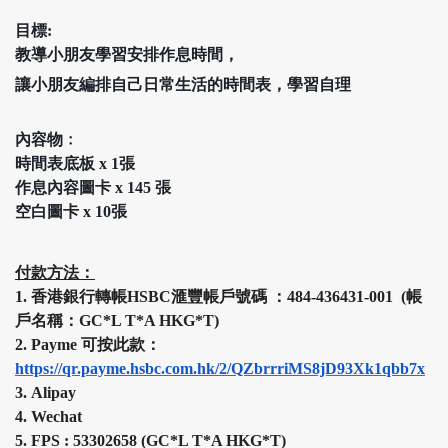
目標:
教導小朋友學習
安排
作息時間，
讓小朋友編排自己日常生活的時間表，學習自理
內容物﹕
時間表底板 x 1張
作息內容圖卡 x 145 張
空白圖卡 x 10張
付款方法：
1.
香港銀行轉帳HSBC
滙豐
帳戶號碼 ：484-436431-001 (帳
戶名稱：GC*L T*A HKG*T)
2.
Payme 可按此款：
https://qr.payme.hsbc.com.hk/2/QZbrrriMS8jD93Xk1qbb7x
3.
Alipay
4.
Wechat
5.
FPS :
53302658 (
GC*L T*A HKG*T
)