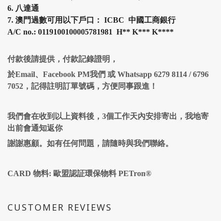
6.
八達通
7.
澳門過數可用以下戶口： ICBC 中國工商銀行
A/C no.: 0119100100005781981 H
**
K
***
K
****
付款後請提供，付款記錄證明，
於Email、Facebook PM我們 或 Whatsapp 6279 8114 / 6796
7052，記得註明訂單號碼，方便同事跟進！
我們會在收到以上資料後，3個工作天內安排寄出，我地寄
出前會通知返你
謝謝惠顧。如有任何問題，請隨時與我們聯絡。
CARD 物料: 歐盟認証環保物料 PETron®
CUSTOMER REVIEWS