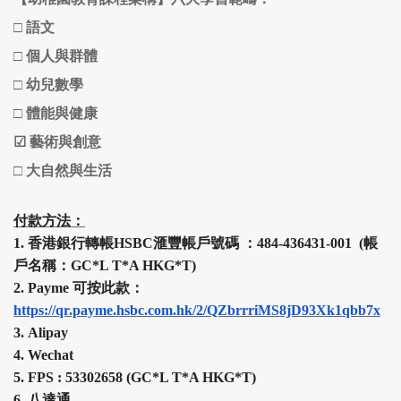
□
語文
□
個人與群體
□
幼兒數學
□
體能與健康
☑
藝術與創意
□
大自然與生活
付款方法：
1.
香港銀行轉帳HSBC
滙豐
帳戶號碼 ：484-436431-001 (帳
戶名稱：GC*L T*A HKG*T)
2.
Payme 可按此款：
https://qr.payme.hsbc.com.hk/2/QZbrrriMS8jD93Xk1qbb7x
3.
Alipay
4.
Wechat
5.
FPS :
53302658 (
GC*L T*A HKG*T
)
6.
八達通