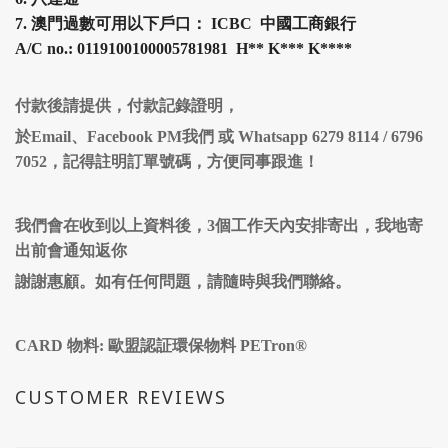
7.
澳門過數可用以下戶口： ICBC 中國工商銀行
A/C no.: 0119100100005781981 H
**
K
***
K
****
付款後請提供，付款記錄證明，
於Email、Facebook PM我們 或 Whatsapp 6279 8114 / 6796
7052，記得註明訂單號碼，方便同事跟進！
我們會在收到以上資料後，3個工作天內安排寄出，我地寄
出前會通知返你
謝謝惠顧。如有任何問題，請隨時與我們聯絡。
CARD 物料: 歐盟認証環保物料 PETron®
CUSTOMER REVIEWS