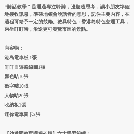
“聽話教學＂是通過專注聆聽，邊聽邊思考，讓小朋友準確
地接收訊息，準確地領會說話者的意思，記住主要內容，在
過程可給予一定的鼓勵。教具特色：香港島特色交通工具，
乘坐叮叮時，沿途更可瀏覽市區的景點
。
內容物：
港島電車板 1張
叮叮自遊路線圖1張
顏色咭10張
數字咭10張
人物咭20張
收納板1張
迷你電車圖卡2張
【幼稚園教育課程架構】六大學習範疇：