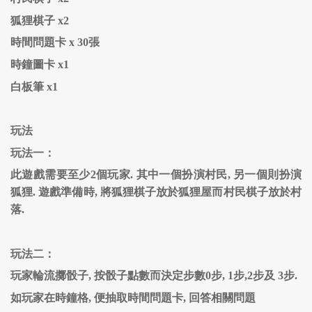
狐狸棋子 x2
時間問題卡 x 30張
時鐘圖卡 x1
白板筆 x1
玩法
玩法一：
此遊戲需要至少2個玩家. 其中一個扮演村民, 另一個則扮演
狐狸. 遊戲準備時, 將狐狸棋子放於狐狸屋而村民棋子放於村
落.
玩法二：
玩家輪流擲骰子, 按骰子點數而決定步數0步, 1步,2步及 3步.
如玩家在時鐘格, 便抽取時間問題卡, 回答相關問題