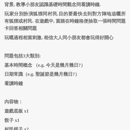
背景, 教導小朋友認識基礎時間觀念同看讀時鐘.
玩家分別扮演狐狸同村民.目的要最快去到對方陣地追曬所
有狐狸或村民. 在遊戲中, 當踏在時鐘格便抽取一張時間問題
卡回答相關問題
玩嘅過程相當刺激, 相信大人同小朋友都會玩得好開心
問題包括3大類別:
基本時間概念 （e.g. 今天是幾月幾日?）
日期常識（e.g. 聖誕節是幾月幾日?）
看讀時鐘
內容物：
遊戲底板 x1
骰子 x1
村民棋子 x2