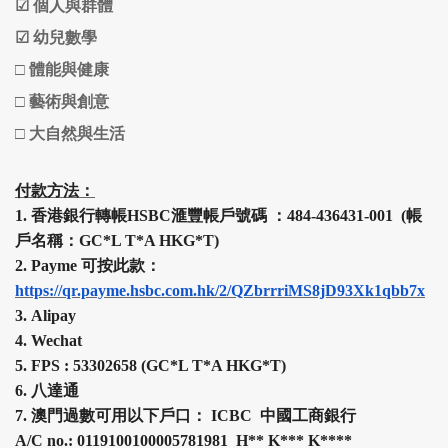
☑
個人與群體
☑
幼兒數學
□
體能與健康
□
藝術與創意
□
大自然與生活
付款方法：
1.
香港銀行轉帳HSBC
滙豐
帳戶號碼 ：484-436431-001 (帳
戶名稱：GC*L T*A HKG*T)
2.
Payme 可按此款：
https://qr.payme.hsbc.com.hk/2/QZbrrriMS8jD93Xk1qbb7x
3.
Alipay
4.
Wechat
5.
FPS :
53302658 (
GC*L T*A HKG*T
)
6.
八達通
7.
澳門過數可用以下戶口： ICBC 中國工商銀行
A/C no.: 0119100100005781981 H
**
K
***
K
****