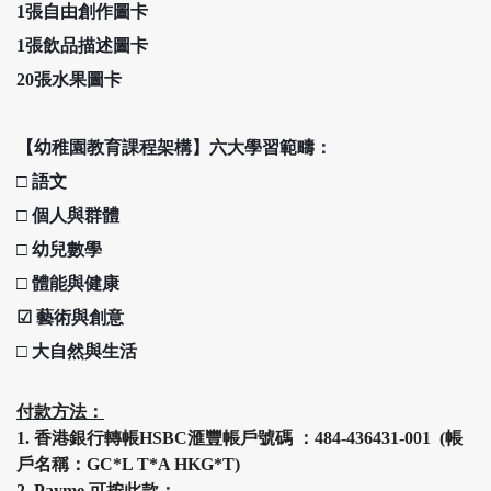
1張自由創作圖卡
1張飲品描述圖卡
20張水果圖卡
【幼稚園教育課程架構】六大學習範疇：
□
語文
□
個人與群體
□
幼兒數學
□
體能與健康
☑
藝術與創意
□
大自然與生活
付款方法：
1.
香港銀行轉帳HSBC
滙豐
帳戶號碼 ：484-436431-001 (帳
戶名稱：GC*L T*A HKG*T)
2.
Payme 可按此款：