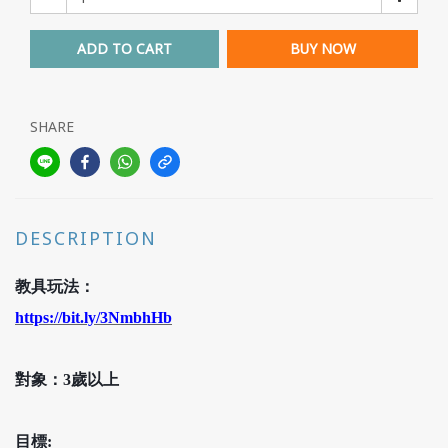
ADD TO CART
BUY NOW
SHARE
DESCRIPTION
教具玩法：
https://bit.ly/3NmbhHb
對象：
3歲以上
目標: