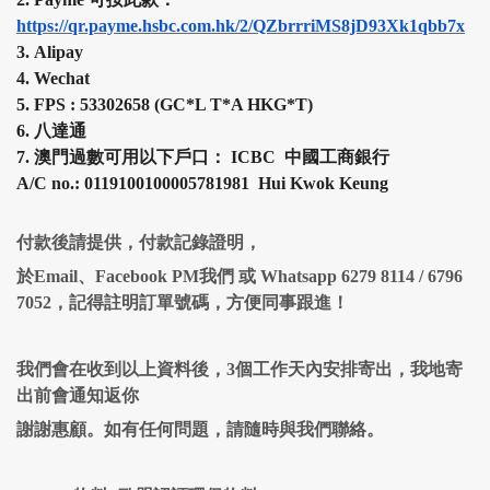
https://qr.payme.hsbc.com.hk/2/QZbrrriMS8jD93Xk1qbb7x
3.
Alipay
4.
Wechat
5.
FPS :
53302658 (
GC*L T*A HKG*T
)
6.
八達通
7.
澳門過數可用以下戶口： ICBC 中國工商銀行
A/C no.: 0119100100005781981 Hui Kwok Keung
付款後請提供，付款記錄證明，
於Email、Facebook PM我們 或 Whatsapp 6279 8114 / 6796
7052，記得註明訂單號碼，方便同事跟進！
我們會在收到以上資料後，3個工作天內安排寄出，我地寄
出前會通知返你
謝謝惠顧。如有任何問題，請隨時與我們聯絡。