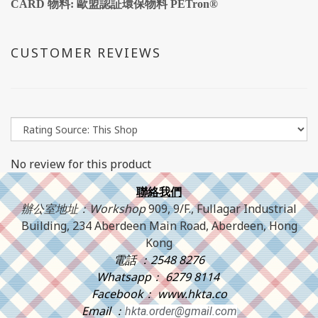
CARD 物料: 歐盟認証環保物料 PETron®
CUSTOMER REVIEWS
No review for this product
聯絡我們
辦公室地址：Workshop
909, 9/F., Fullagar Industrial
Building, 234 Aberdeen Main Road, Aberdeen, Hong
Kong
電話 ：2548 8276
Whatsapp： 6279 8114
Facebook： www.hkta.co
Email ：
hkta.order@gmail.com