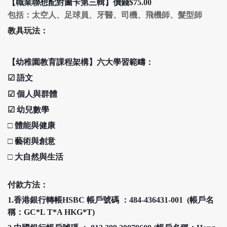
【職業聯想配對圖卡第
三
輯】價錢
$75.00
包括：太空人、足球員、牙醫、司機、飛機師、髮型師
教具玩法：
【幼稚園教育課程架構】六大學習範疇：
☑
語文
☑
個人與群體
☑
幼兒數學
□
體能與健康
□
藝術與創意
□
大自然與生活
付款方法：
1.香港銀行轉帳HSBC 帳戶號碼 ：484-436431-001 (帳戶名
稱：GC*L T*A HKG*T)