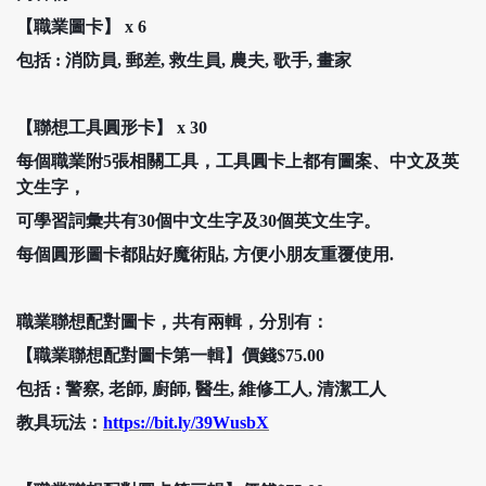
【職業圖卡】
x 6
包括
: 消防員, 郵差, 救生員, 農夫, 歌手, 畫家
【聯想工具圓形卡】
x 30
每個職業附5張相關工具，工具圓卡上都有圖案、中文及英
文生字，
可學習詞彙共有
30
個中文生字及
30個英文生字
。
每個圓形圖卡都貼好魔術貼, 方便小朋友重覆使用.
職業聯想配對圖卡，共有兩輯，分別有：
【職業聯想配對圖卡第一輯】價錢
$75.00
包括
:
警察, 老師, 廚師, 醫生, 維修工人, 清潔工人
教具玩法：
https://bit.ly/39WusbX