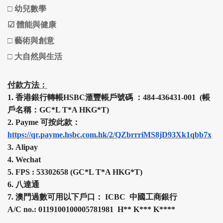
□
幼兒數學
☑
體能與健康
□
藝術與創意
□
大自然與生活
付款方法：
1.
香港銀行轉帳HSBC
滙豐
帳戶號碼 ：484-436431-001 (帳
戶名稱：GC*L T*A HKG*T)
2.
Payme 可按此款：
https://qr.payme.hsbc.com.hk/2/QZbrrriMS8jD93Xk1qbb7x
3.
Alipay
4.
Wechat
5.
FPS :
53302658 (
GC*L T*A HKG*T
)
6.
八達通
7.
澳門過數可用以下戶口： ICBC 中國工商銀行
A/C no.: 0119100100005781981 H
**
K
***
K
****