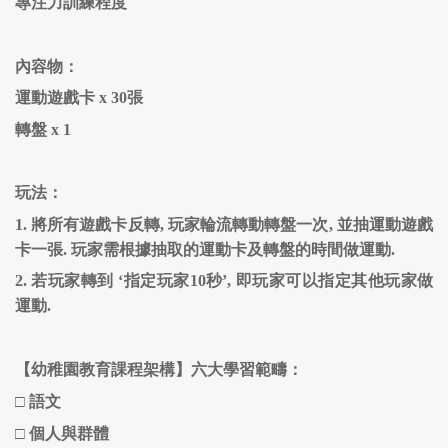
專注力訓練程度
內容物：
運動遊戲卡 x 30張
轉盤 x 1
玩法：
1. 將所有遊戲卡反轉, 玩家輪流轉動轉盤一次, 並抽運動遊戲
卡一張. 玩家需根據抽取的運動卡及轉盤的時間做運動.
2.
若玩家轉到 ‘指定玩家10秒’, 即玩家可以指定其他玩家做
運動.
【幼稚園教育課程架構】六大學習範疇：
□
語文
□
個人與群體