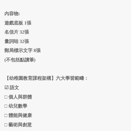
內容物:
遊戲底板 1張
名信片 32張
量詞咭 32張
郵局標示文字 8張
(不包括點讀筆)
【幼稚園教育課程架構】六大學習範疇：
☑
語文
□
個人與群體
□
幼兒數學
□ 體能與健康
□
藝術與創意