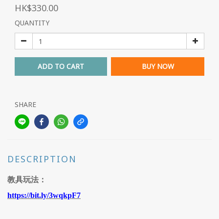
HK$330.00
QUANTITY
ADD TO CART
BUY NOW
SHARE
DESCRIPTION
教具玩法：
https://bit.ly/3wqkpF7