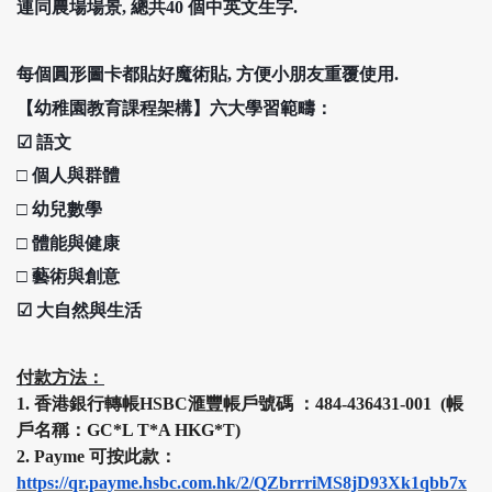
連同農場場景, 總共40 個中英文生字.
每個圓形圖卡都貼好魔術貼, 方便小朋友重覆使用.
【幼稚園教育課程架構】六大學習範疇：
☑
語文
□
個人與群體
□
幼兒數學
□ 體能與健康
□
藝術與創意
☑ 大自然與生活
付款方法：
1.
香港銀行轉帳HSBC
滙豐
帳戶號碼 ：484-436431-001 (帳
戶名稱：GC*L T*A HKG*T)
2.
Payme 可按此款：
https://qr.payme.hsbc.com.hk/2/QZbrrriMS8jD93Xk1qbb7x