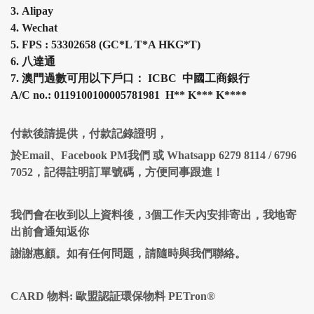
3.
Alipay
4.
Wechat
5.
FPS :
53302658 (
GC*L T*A HKG*T
)
6.
八達通
7.
澳門過數可用以下戶口： ICBC 中國工商銀行
A/C no.: 0119100100005781981 H
**
K
***
K
****
付款後請提供，付款記錄證明，
於Email、Facebook PM我們 或 Whatsapp 6279 8114 / 6796
7052，記得註明訂單號碼，方便同事跟進！
我們會在收到以上資料後，3個工作天內安排寄出，我地寄
出前會通知返你
謝謝惠顧。如有任何問題，請隨時與我們聯絡。
CARD 物料: 歐盟認証環保物料 PETron®