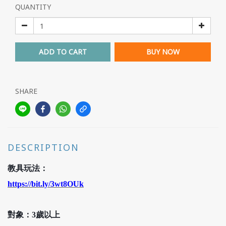
QUANTITY
ADD TO CART
BUY NOW
SHARE
DESCRIPTION
教具玩法：
https://bit.ly/3wt8OUk
對象：3歲以上