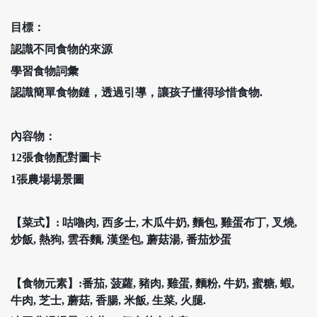
目標：
認識不同食物的來源
學習食物詞彙
認識簡單食物鏈，透過引導，讓孩子懂得珍惜食物.
內容物：
12張食物配對圖卡
1張農場場景圖
【菜式】: 咕嚕肉, 西多士, 木瓜牛奶, 麵包, 雞蛋布丁, 叉燒,
炒飯, 熱狗, 雲吞麵, 漢堡包, 蘑菇湯, 番茄炒蛋
【食物元素】:番茄, 菠蘿, 豬肉, 雞蛋, 麵粉, 牛奶, 蜜糖, 蝦,
牛肉, 芝士, 蘑菇, 香腸, 米飯, 生菜, 火腿.