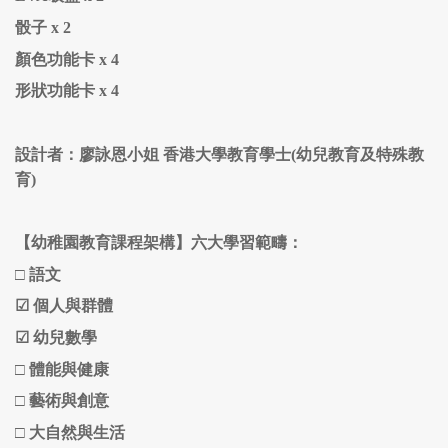
骰子 x 2
顏色功能卡 x 4
形狀功能卡
x 4
設計者：廖詠恩小姐
香港大學教育學士(幼兒教育及特殊教
育)
【幼稚園教育課程架構】六大學習範疇：
□
語文
☑
個人與群體
☑ 幼兒數學
□ 體能與健康
□
藝術與創意
□ 大自然與生活