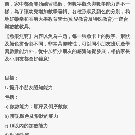
前，家中都會開始練習唱數，但數字觀念與數學能力是不一
樣，為了讓幼兒增加數學邏輯、各種形狀及顏色的分別，我
地好榮幸和香港大學教育學士(幼兒教育及特殊教育)一齊合
辦數數教具。
【魚樂無窮】內容以魚為主題，每一張魚卡上的數字、形狀
及顏色拼合都不同，非常具趣味性，可以同小朋友邊玩邊學
習數數能力外，從中加強小朋友的感覺知覺發展，相信家長
及小朋友都會好鐘意!
目標：
1.
提升小朋友認知能力
包括﹕
a)
數數能力﹕順序及倒序數數
b)
辨認顏色及形狀的能力
c)
10以內的加數能力