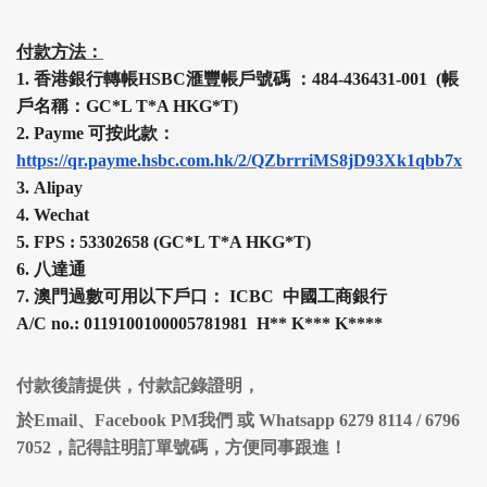
付款方法：
1.
香港銀行轉帳HSBC
滙豐
帳戶號碼 ：484-436431-001 (帳
戶名稱：GC*L T*A HKG*T)
2.
Payme 可按此款：
https://qr.payme.hsbc.com.hk/2/QZbrrriMS8jD93Xk1qbb7x
3.
Alipay
4.
Wechat
5.
FPS :
53302658 (
GC*L T*A HKG*T
)
6.
八達通
7.
澳門過數可用以下戶口： ICBC 中國工商銀行
A/C no.: 0119100100005781981 H
**
K
***
K
****
付款後請提供，付款記錄證明，
於Email、Facebook PM我們 或 Whatsapp 6279 8114 / 6796
7052，記得註明訂單號碼，方便同事跟進！