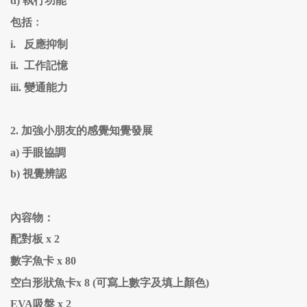
d)
執行功能
包括﹕
i.
反應抑制
ii.
工作記憶
iii.
變通能力
2.
加強小朋友的感覺知覺發展
a)
手眼協調
b)
視覺辨認
內容物：
配對板 x 2
數字魚卡 x 80
空白形狀魚卡x 8
(
可寫上數字及填上顏色
)
EVA吸盤 x 2