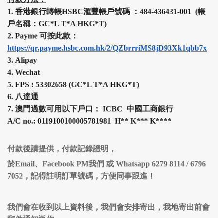
1.
香港銀行轉帳HSBC
滙豐
帳戶號碼 ：484-436431-001 (帳
戶名稱：GC*L T*A HKG*T)
2.
Payme 可按此款：
https://qr.payme.hsbc.com.hk/2/QZbrrriMS8jD93Xk1qbb7x
3.
Alipay
4.
Wechat
5.
FPS :
53302658 (
GC*L T*A HKG*T
)
6.
八達通
7.
澳門過數可用以下戶口： ICBC 中國工商銀行
A/C no.: 0119100100005781981 H
**
K
***
K
****
付款後請提供，付款記錄證明，
於Email、Facebook PM我們 或 Whatsapp 6279 8114 / 6796
7052，記得註明訂單號碼，方便同事跟進！
我們會在收到以上資料後，我們會安排寄出，我地寄出前會