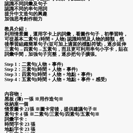
認識不同詞彙
及句子
認識不同的
串句用詞
提升中文造句的興趣
加強思考創作能力
教具介紹：
利用情景圖，運用字卡上的詞彙，看圖作句子，初學習時，
可從基本二素句
(
時間
+
人物
)
認識時間及人物的歸類，然
後學習組織簡單句子
(並可加上適當的標點符號)
，逐步延伸
三素句→四素句→五素句，而且更可利用
串句小字卡，貼在
詞彙中間，加強句子完整
，逐步
把句子擴張。
Step 1：
二素句
(
人物
+
事件
)
Step 2：
三素句
(
時間
+
人物
+
事件
)
Step 3：
四素句
(
時間
+
人物
+
地點
+
事件
)
Step 4：
五素句
(
時間
+
人物
+
地點
+
事件
+ 感受)
內容物：
黑板 (薄) 一張
※用作造句※
收納座一個
情景圖卡
21張
※
圖
卡背後，提供建議句子※
素句卡 4 張
※
二素句
/三素句/四素句/五素句※
詞彙字卡：
時間字卡 23 張
地點
字
卡
23 張