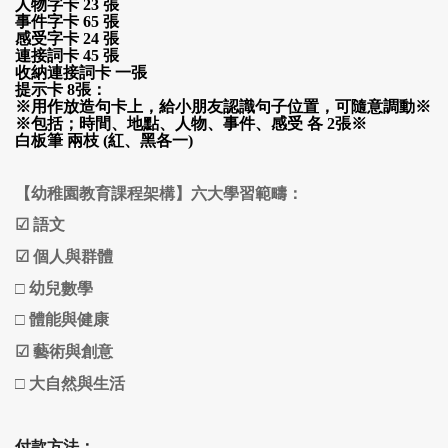
人物
字
卡
23 張
事件
字
卡
65 張
感受
字
卡
24 張
連接詞卡
45 張
收納連接詞卡
一張
提示卡 8張：
※用作放造句卡上，給小朋友認識句子位置，可隨意調動※
※
包括；時間、地點、人物、事件、感受
各 2張※
白板筆 兩枝 (紅、黑各一)
【幼稚園教育課程架構】六大學習範疇：
☑
語文
☑
個人與群體
□
幼兒數學
□ 體能與健康
☑
藝術與創意
□ 大自然與生活
付款方法：