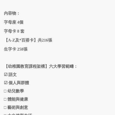
內容物：
字母座 4個
字母卡 8 套
【A-Z及*百搭卡】共216張
生字卡 258張
【幼稚園教育課程架構】六大學習範疇：
☑
語文
☑
個人與群體
□
幼兒數學
□
體能與健康
□
藝術與創意