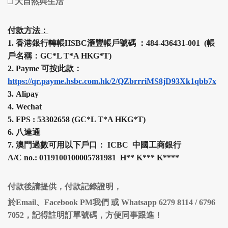
□
大自然與生活
付款方法：
1.
香港銀行轉帳HSBC
滙豐
帳戶號碼 ：484-436431-001 (帳
戶名稱：GC*L T*A HKG*T)
2.
Payme 可按此款：
https://qr.payme.hsbc.com.hk/2/QZbrrriMS8jD93Xk1qbb7x
3.
Alipay
4.
Wechat
5.
FPS :
53302658 (
GC*L T*A HKG*T
)
6.
八達通
7.
澳門過數可用以下戶口： ICBC 中國工商銀行
A/C no.: 0119100100005781981 H
**
K
***
K
****
付款後請提供，付款記錄證明，
於Email、Facebook PM我們 或 Whatsapp 6279 8114 / 6796
7052，記得註明訂單號碼，方便同事跟進！