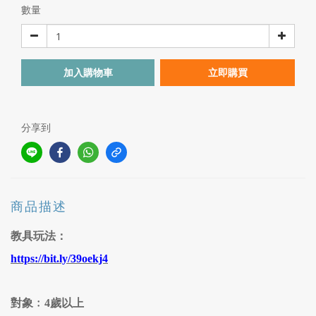
數量
加入購物車
立即購買
分享到
商品描述
教具玩法：
https://bit.ly/39oekj4
對象﹕4歲以上