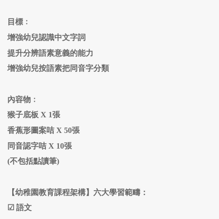
目標﹕
增強幼兒認識中文字詞
提升分辨語素意義的能力
增強幼兒按語素把同音字分類
內容物﹕
猴子底板 X 1張
香蕉形圖案咭 X 50張
同音認字咭 X 10張
(不包括點讀筆)
【幼稚園教育課程架構】六大學習範疇：
☑
語文