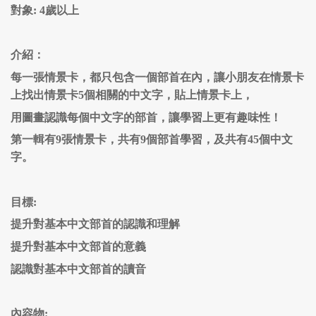
對象: 4歲以上
介紹：
每一張情景卡，都只
包含一個部首
在內
，讓小朋友在情景卡
上找出
情景卡5
個
相關
的中文字
，
貼上情景卡上，
用
圖畫認識每個中文字的部首
，
讓學習上更有
趣
味
性！
第一輯
有
9張情景卡，共有9個部首學習
，及共有45個中文
字。
目標:
提升對基本中文部首的認識和理解
提升對基本中文部首的意義
認識對基本中文部首的讀音
內容物: