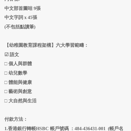
中文部首圖咭 9張
中文字詞 x 45張
(不包括點讀筆)
【幼稚園教育課程架構】六大學習範疇：
☑
語文
□
個人與群體
□
幼兒數學
□ 體能與健康
□
藝術與創意
□
大自然與生活
付款方法：
1.香港銀行轉帳HSBC 帳戶號碼 ：484-436431-001 (帳戶名