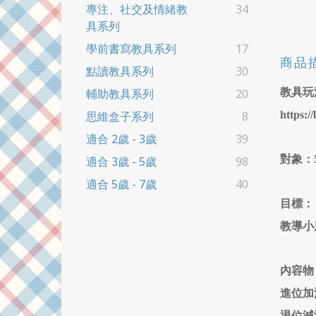
專注、社交及情緒教
34
具系列
學前書寫教具系列
17
商品
點讀教具系列
30
教具玩
輔助教具系列
20
https:/
思維盒子系列
8
適合 2歲 - 3歲
39
對象：
適合 3歲 - 5歲
98
適合 5歲 - 7歲
40
目標：
教導小
內容物
進位加法
退位減法