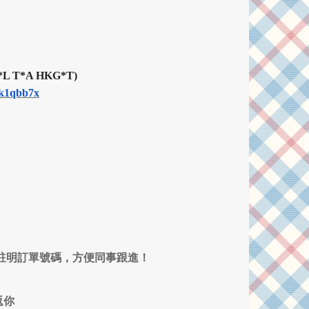
L T*A HKG*T)
Xk1qbb7x
 7052，記得註明訂單號碼，方便同事跟進！
返你