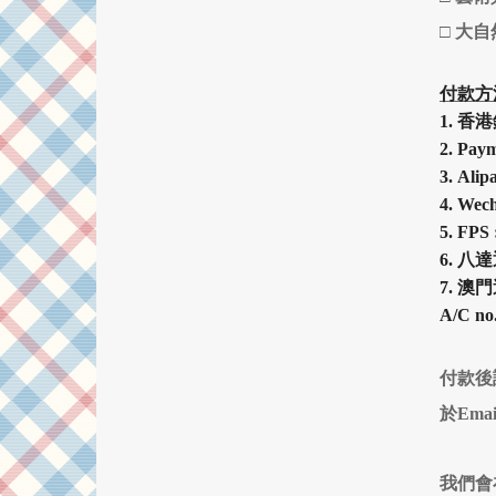
□ 大
付款方
1.
香港
2.
Pa
3.
Alip
4.
Wech
5.
FPS 
6.
八達
7.
澳門
A/C no
付款後
於Ema
我們會