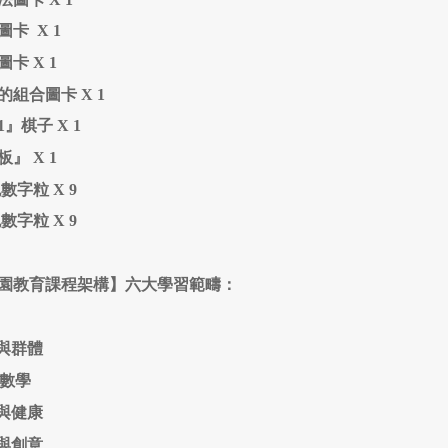
卡 X 1
卡 X 1
的組合圖卡 X 1
』棋子 X 1
』 X 1
數字粒 X 9
數字粒 X 9
園教育課程架構】六大學習範疇：
與群體
數學
與健康
與創意