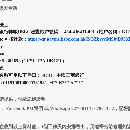
自然與生活
法：
銀行轉帳HSBC
滙豐
帳戶號碼 ：484-436431-001 (帳戶名稱：GC*
yme 可按此款：
https://qr.payme.hsbc.com.hk/2/QZbrrriMS8jD93
ay
at
:
53302658 (
GC*L T*A HKG*T
)
通
過數可用以下戶口： ICBC 中國工商銀行
.: 0119100100005781981 H
**
K
***
K
****
請提供，付款記錄證明，
il、Facebook PM我們 或 Whatsapp 6279 8114 / 6796
在收到以上資料後，3個工作天內安排寄出，我地寄出前會通知