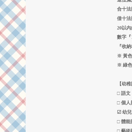
合十法圖
借十法圖
20以內
數字『1
『收納板
※ 黃色
※ 綠色
【幼稚
□
語文
□
個人
☑
幼兒
□
體能
□
藝術