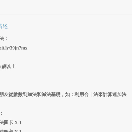
描述
法：
/bit.ly/39jn7mx
5歲以上
朋友從數數到加法和減法基礎，如：利用合十法來計算連加法
：
圖卡 X 1
圖卡 X 1