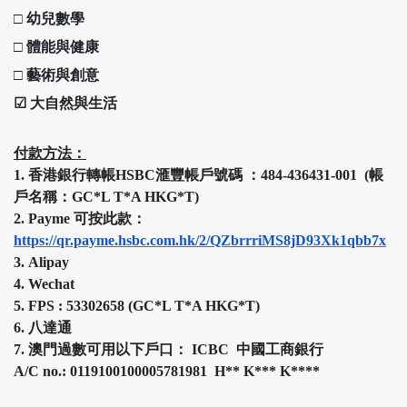
□
幼兒數學
□
體能與健康
□
藝術與創意
☑
大自然與生活
付款方法：
1.
香港銀行轉帳HSBC
滙豐
帳戶號碼 ：484-436431-001 (帳
戶名稱：GC*L T*A HKG*T)
2.
Payme 可按此款：
https://qr.payme.hsbc.com.hk/2/QZbrrriMS8jD93Xk1qbb7x
3.
Alipay
4.
Wechat
5.
FPS :
53302658 (
GC*L T*A HKG*T
)
6.
八達通
7.
澳門過數可用以下戶口： ICBC 中國工商銀行
A/C no.: 0119100100005781981 H
**
K
***
K
****