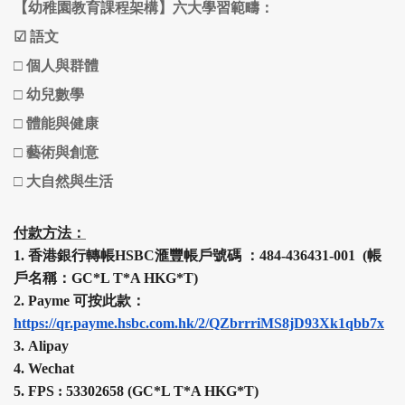
【幼稚園教育課程架構】六大學習範疇：
☑
語文
□
個人與群體
□
幼兒數學
□
體能與健康
□
藝術與創意
□ 大自然與生活
付款方法：
1.
香港銀行轉帳HSBC
滙豐
帳戶號碼 ：484-436431-001 (帳
戶名稱：GC*L T*A HKG*T)
2.
Payme 可按此款：
https://qr.payme.hsbc.com.hk/2/QZbrrriMS8jD93Xk1qbb7x
3.
Alipay
4.
Wechat
5.
FPS :
53302658 (
GC*L T*A HKG*T
)