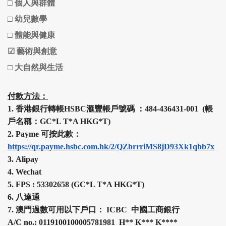
□
個人與群體
□
幼兒數學
□
體能與健康
☑
藝術與創意
□
大自然與生活
付款方法：
1.
香港銀行轉帳HSBC
滙豐
帳戶號碼 ：484-436431-001 (帳
戶名稱：GC*L T*A HKG*T)
2.
Payme 可按此款：
https://qr.payme.hsbc.com.hk/2/QZbrrriMS8jD93Xk1qbb7x
3.
Alipay
4.
Wechat
5.
FPS :
53302658 (
GC*L T*A HKG*T
)
6.
八達通
7.
澳門過數可用以下戶口： ICBC 中國工商銀行
A/C no.: 0119100100005781981 H
**
K
***
K
****