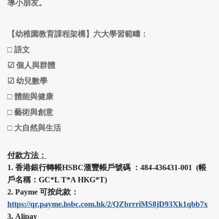
導小朋友。
【幼稚園教育課程架構】六大學習範疇：
□
語文
☑
個人與群體
☑
幼兒數學
□
體能與健康
□
藝術與創意
□
大自然與生活
付款方法：
1.
香港銀行轉帳HSBC
滙豐
帳戶號碼 ：484-436431-001 (帳
戶名稱：GC*L T*A HKG*T)
2.
Payme 可按此款：
https://qr.payme.hsbc.com.hk/2/QZbrrriMS8jD93Xk1qbb7x
3.
Alipay