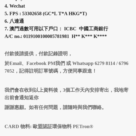
4.
Wechat
5.
FPS :
53302658 (
GC*L T*A HKG*T
)
6.
八達通
7.
澳門過數可用以下戶口： ICBC 中國工商銀行
A/C no.: 0119100100005781981 H
**
K
***
K
****
付款後請提供，付款記錄證明，
於Email、Facebook PM我們 或 Whatsapp 6279 8114 / 6796
7052，記得註明訂單號碼，方便同事跟進！
我們會在收到以上資料後，3個工作天內安排寄出，我地寄
出前會通知返你
謝謝惠顧。如有任何問題，請隨時與我們聯絡。
CARD 物料: 歐盟認証環保物料 PETron®