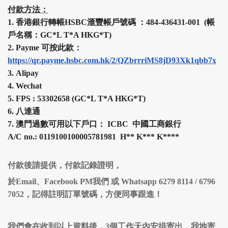
付款方法：
1.
香港銀行轉帳HSBC
滙豐
帳戶號碼 ：484-436431-001 (帳
戶名稱：GC*L T*A HKG*T)
2.
Payme 可按此款：
https://qr.payme.hsbc.com.hk/2/QZbrrriMS8jD93Xk1qbb7x
3.
Alipay
4.
Wechat
5.
FPS :
53302658 (
GC*L T*A HKG*T
)
6.
八達通
7.
澳門過數可用以下戶口： ICBC 中國工商銀行
A/C no.: 0119100100005781981 H
**
K
***
K
****
付款後請提供，付款記錄證明，
於Email、Facebook PM我們 或 Whatsapp 6279 8114 / 6796
7052，記得註明訂單號碼，方便同事跟進！
我們會在收到以上資料後，3個工作天內安排寄出，我地寄