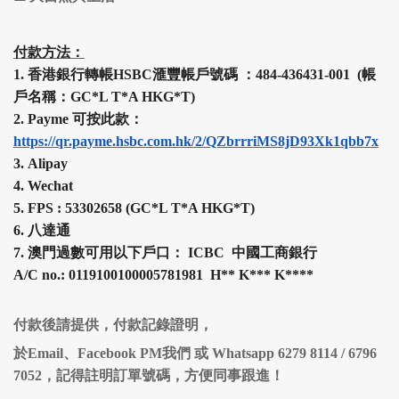
付款方法：
1.
香港銀行轉帳HSBC
滙豐
帳戶號碼 ：484-436431-001 (帳
戶名稱：GC*L T*A HKG*T)
2.
Payme 可按此款：
https://qr.payme.hsbc.com.hk/2/QZbrrriMS8jD93Xk1qbb7x
3.
Alipay
4.
Wechat
5.
FPS :
53302658 (
GC*L T*A HKG*T
)
6.
八達通
7.
澳門過數可用以下戶口： ICBC 中國工商銀行
A/C no.: 0119100100005781981 H
**
K
***
K
****
付款後請提供，付款記錄證明，
於Email、Facebook PM我們 或 Whatsapp 6279 8114 / 6796
7052，記得註明訂單號碼，方便同事跟進！