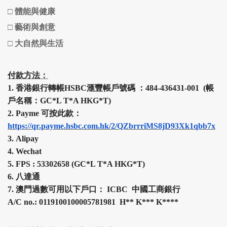
□ 體能與健康
□ 藝術與創意
□ 大自然與生活
付款方法：
1.
香港銀行轉帳HSBC
滙豐
帳戶號碼 ：484-436431-001 (帳
戶名稱：GC*L T*A HKG*T)
2.
Payme 可按此款：
https://qr.payme.hsbc.com.hk/2/QZbrrriMS8jD93Xk1qbb7x
3.
Alipay
4.
Wechat
5.
FPS :
53302658 (
GC*L T*A HKG*T
)
6.
八達通
7.
澳門過數可用以下戶口： ICBC 中國工商銀行
A/C no.: 0119100100005781981 H
**
K
***
K
****