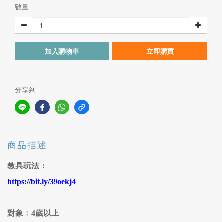
數量
加入購物車
立即購買
分享到
商品描述
教具玩法：
https://bit.ly/39oekj4
對象﹕4歲以上