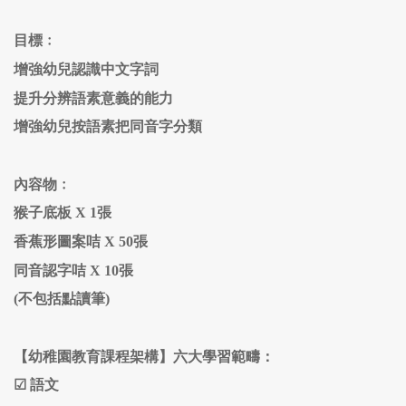
目標﹕
增強幼兒認識中文字詞
提升分辨語素意義的能力
增強幼兒按語素把同音字分類
內容物﹕
猴子底板 X 1張
香蕉形圖案咭 X 50張
同音認字咭 X 10張
(不包括點讀筆)
【幼稚園教育課程架構】六大學習範疇：
☑
語文