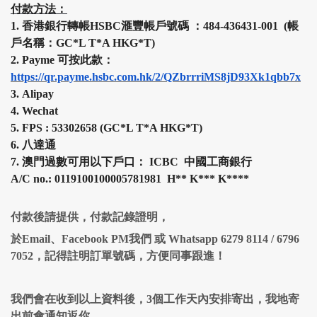
付款方法：
1.
香港銀行轉帳HSBC
滙豐
帳戶號碼 ：484-436431-001 (帳
戶名稱：GC*L T*A HKG*T)
2.
Payme 可按此款：
https://qr.payme.hsbc.com.hk/2/QZbrrriMS8jD93Xk1qbb7x
3.
Alipay
4.
Wechat
5.
FPS :
53302658 (
GC*L T*A HKG*T
)
6.
八達通
7.
澳門過數可用以下戶口： ICBC 中國工商銀行
A/C no.: 0119100100005781981 H
**
K
***
K
****
付款後請提供，付款記錄證明，
於Email、Facebook PM我們 或 Whatsapp 6279 8114 / 6796
7052，記得註明訂單號碼，方便同事跟進！
我們會在收到以上資料後，3個工作天內安排寄出，我地寄
出前會通知返你