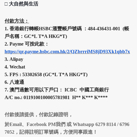
□
大自然與生活
付款方法：
1.
香港銀行轉帳HSBC
滙豐
帳戶號碼 ：484-436431-001 (帳
戶名稱：GC*L T*A HKG*T)
2.
Payme 可按此款：
https://qr.payme.hsbc.com.hk/2/QZbrrriMS8jD93Xk1qbb7x
3.
Alipay
4.
Wechat
5.
FPS :
53302658 (
GC*L T*A HKG*T
)
6.
八達通
7.
澳門過數可用以下戶口： ICBC 中國工商銀行
A/C no.: 0119100100005781981 H
**
K
***
K
****
付款後請提供，付款記錄證明，
於Email、Facebook PM我們 或 Whatsapp 6279 8114 / 6796
7052，記得註明訂單號碼，方便同事跟進！