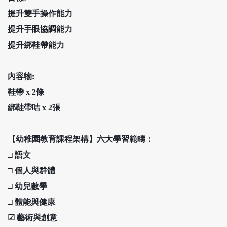
提升雙手操作能力
提升手眼協調能力
提升綁鞋帶能力
內容物:
鞋帶
x
2條
綁鞋帶咭
x
2張
【幼稚園教育課程架構】六大學習範疇：
□
語文
□
個人與群體
□
幼兒數學
□
體能與健康
☑
藝術與創意