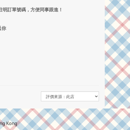
 7052，記得註明訂單號碼，方便同事跟進！
返你
ong Kong