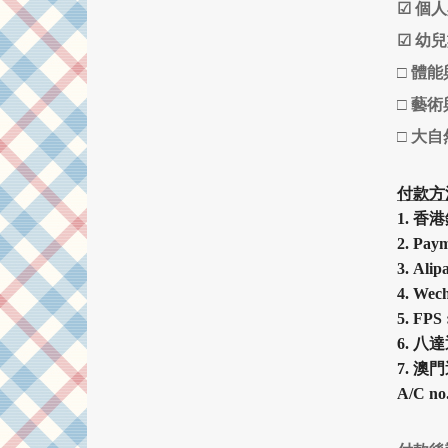
☑
個人
☑
幼兒
□
體能
□
藝術
□
大自
付款方
1.
香港
2.
Pa
3.
Alip
4.
Wech
5.
FPS 
6.
八達
7.
澳門
A/C no