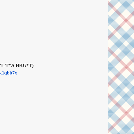
L T*A HKG*T)
Xk1qbb7x