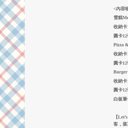
<內容
雪糕Me
收納卡
圓卡1
Pizza 
收納卡
圓卡1
Burge
收納卡
圓卡1
白板筆
【Le
客，菜