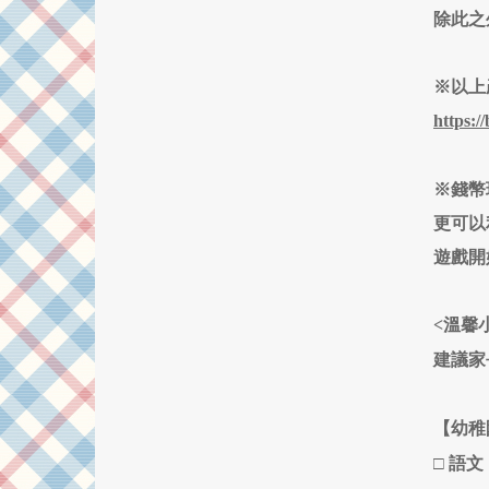
除此之
※以上
https:/
※錢幣
更可以
遊戲開
<溫馨
建議家
【幼稚
□
語文