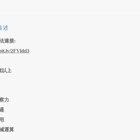
描述
法連接:
/bit.ly/2FVldd3
歲以上
察力
通
用
減運算