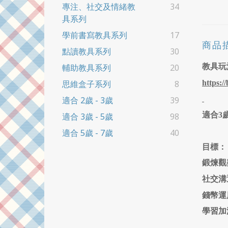
專注、社交及情緒教
34
具系列
學前書寫教具系列
17
商品
點讀教具系列
30
教具玩
輔助教具系列
20
https:/
思維盒子系列
8
適合 2歲 - 3歲
39
適合3
適合 3歲 - 5歲
98
適合 5歲 - 7歲
40
目標：
鍛煉觀
社交溝
錢幣運
學習加