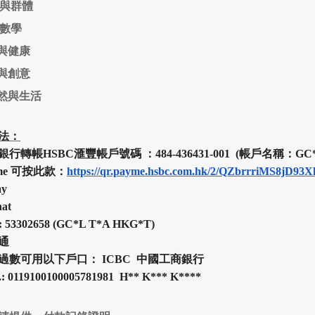
與群體
數學
與健康
與創意
然與生活
法：
銀行轉帳HSBC
滙豐
帳戶號碼 ：484-436431-001 (帳戶名稱：GC*
yme 可按此款：
https://qr.payme.hsbc.com.hk/2/QZbrrriMS8jD93
ay
at
:
53302658 (
GC*L T*A HKG*T
)
通
過數可用以下戶口： ICBC 中國工商銀行
.: 0119100100005781981 H
**
K
***
K
****