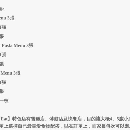
物>
nu 3張
1張
2張
& Pasta Menu 3張
1張
2張
r Menu 3張
1張
2張
一枝
t’s Eat】特色店有雪糕店、薄餅店及快餐店，目的讓大概4、5歲
單上選擇自已最喜愛食物配搭，貼在訂單上，而家長每次可以寫