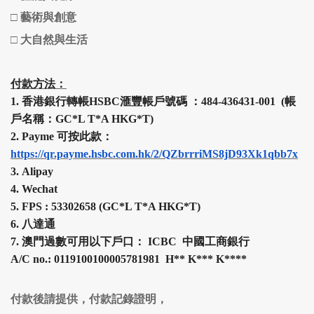
□
藝術與創意
□
大自然與生活
付款方法：
1.
香港銀行轉帳HSBC
滙豐
帳戶號碼 ：484-436431-001 (帳
戶名稱：GC*L T*A HKG*T)
2.
Payme 可按此款：
https://qr.payme.hsbc.com.hk/2/QZbrrriMS8jD93Xk1qbb7x
3.
Alipay
4.
Wechat
5.
FPS :
53302658 (
GC*L T*A HKG*T
)
6.
八達通
7.
澳門過數可用以下戶口： ICBC 中國工商銀行
A/C no.: 0119100100005781981 H
**
K
***
K
****
付款後請提供，付款記錄證明，