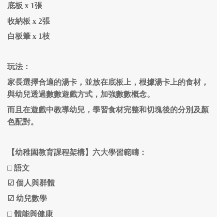
底板
x 1張
收納板
x 2張
白板筆
x 1枝
玩法：
家長選擇合適的湯卡，並放在底板上，根據湯卡上的食材，
與幼兒透過數數遊戲方式，加強數數概念。
而且在遊戲中教導幼兒，學習食材完整和切塊後的分別及顏
色配對。
【幼稚園教育課程架構】六大學習範疇：
□
語文
☑
個人與群體
☑
幼兒數學
□ 體能與健康