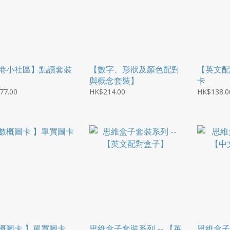
港小社區】點讀套裝
【數字、形狀及顏色配對
【英文配
與概念套裝】
卡
77.00
HK$214.00
HK$138.0
概圖卡 】單買圖卡
思維盒子套裝系列 -- 【英
思維盒子